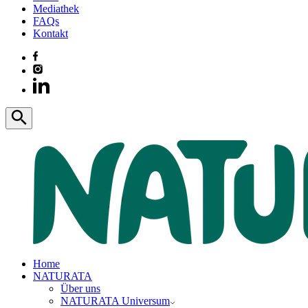
Mediathek
FAQs
Kontakt
Home
NATURATA
Über uns
NATURATA Universum