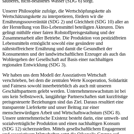
sauberes, nicht-belastetes Wasser (SDG 6) sorgt.
Unserer Philosophie zufolge, die Wertschöpfungskette als
Wertschätzungskette zu interpretieren, fördern wir die
Ernährungssouveränität (SDG 2) und Gleichheit (SDG 10) aller an
der Herstellung von Bio-Lebensmittel beteiligten Akteuren. Dies
gelingt mithilfe einer fairen Rohstoffpreisgestaltung und der
Zusammenarbeit aller Betriebe. Die Produktion von pestizidfreien
Lebensmitteln ermöglicht sowohl eine gesündere und
nährstoffreichere Ernährung und damit die Gesundheit der
Konsumenten und der landwirtschaftlichen Erzeuger als auch das
Wohlergehen der Gesellschaft auf Basis einer nachhaltigen
regionalen Entwicklung (SDG 3).
Wir haben uns dem Modell der Assoziativen Wirtschaft
verschrieben, bei dem die zentralen Werte Kooperation, Solidarität
und Fairness sowohl innerbetrieblich als auch mit unseren
Geschäftspartnern gelebt werden. Unternehmenswachstum ist bei
uns kein Selbstzweck, langjährige Partnerschaften statt kurzfristige
preisgesteuerte Beziehungen sind das Ziel. Daraus resultiert eine
transparente Lieferkette und unser Beitrag zur einer
menschenwürdigen Arbeit und Wirtschaftswachstum (SDG 8).
Unsere unternehmerische Existenz besteht darin, eine umwelt- und
sozialverträgliche Produktion und einen nachhaltigen Konsum
(SDG 12) sicherzustellen. Mittels gesellschaftlichem Engagement