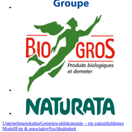
Unternehmenskultur
Gemeinwohlökonomie – ein zukunftsfähiges
Modell
Fair & associative
Nachhaltigkeit