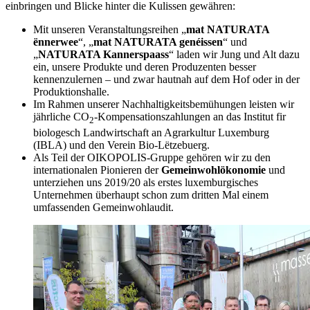
einbringen und Blicke hinter die Kulissen gewähren:
Mit unseren Veranstaltungsreihen „
mat NATURATA
ënnerwee
“, „
mat NATURATA genéissen
“ und
„
NATURATA Kannerspaass
“ laden wir Jung und Alt dazu
ein, unsere Produkte und deren Produzenten besser
kennenzulernen – und zwar hautnah auf dem Hof oder in der
Produktionshalle.
Im Rahmen unserer Nachhaltigkeitsbemühungen leisten wir
jährliche CO
-Kompensationszahlungen an das Institut fir
2
biologesch Landwirtschaft an Agrarkultur Luxemburg
(IBLA) und den Verein Bio-Lëtzebuerg.
Als Teil der OIKOPOLIS-Gruppe gehören wir zu den
internationalen Pionieren der
Gemeinwohlökonomie
und
unterziehen uns 2019/20 als erstes luxemburgisches
Unternehmen überhaupt schon zum dritten Mal einem
umfassenden Gemeinwohlaudit.