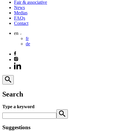
Fair & associative
News
Medias
FAQs
Contact
en
fr
de
Search
Type a keyword
Suggestions