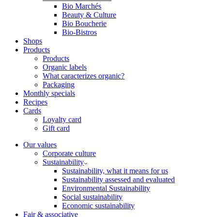
Bio Marchés
Beauty & Culture
Bio Boucherie
Bio-Bistros
Shops
Products
Products
Organic labels
What caracterizes organic?
Packaging
Monthly specials
Recipes
Cards
Loyalty card
Gift card
Our values
Corporate culture
Sustainability
Sustainability, what it means for us
Sustainability assessed and evaluated
Environmental Sustainability
Social sustainability
Economic sustainability
Fair & associative