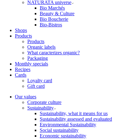
NATURATA universe
Bio Marchés
Beauty & Culture
Bio Boucherie
Bio-Bistros
Shops
Products
Products
Organic labels
What caracterizes organic?
Packaging
Monthly specials
Recipes
Cards
Loyalty card
Gift card
Our values
Corporate culture
Sustainability
Sustainability, what it means for us
Sustainability assessed and evaluated
Environmental Sustainability
Social sustainability
Economic sustainability