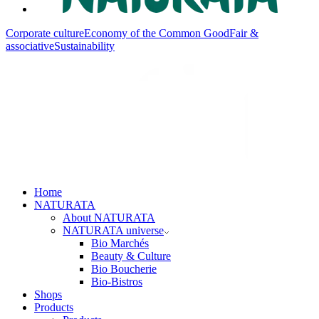
Corporate culture
Economy of the Common Good
Fair &
associative
Sustainability
Home
NATURATA
About NATURATA
NATURATA universe
Bio Marchés
Beauty & Culture
Bio Boucherie
Bio-Bistros
Shops
Products