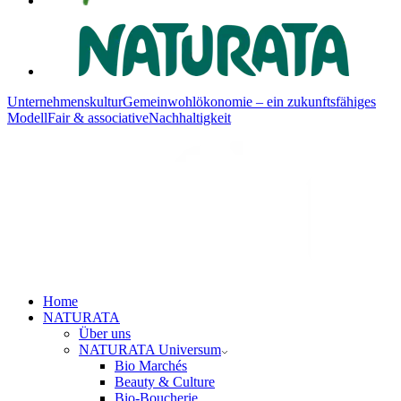
Unternehmenskultur
Gemeinwohlökonomie – ein zukunftsfähiges
Modell
Fair & associative
Nachhaltigkeit
Home
NATURATA
Über uns
NATURATA Universum
Bio Marchés
Beauty & Culture
Bio-Boucherie