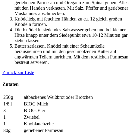
geriebenen Parmesan und Oregano zum Spinat geben. Alles
mit den Händen verkneten. Mit Salz, Pfeffer und geriebener
Muskatnuss abschmecken.
Knödelteig mit feuchten Händen zu ca. 12 gleich großen
Knödeln formen.
Die Knödel in siedendes Salzwasser geben und bei kleiner
Hitze knapp unter dem Siedepunkt etwa 10-12 Minuten gar
ziehen lassen.
Butter zerlassen, Knödel mit einer Schaumkelle
herausnehmen und mit den geschmolzenen Butter auf
angwärmten Tellern anrichten. Mit dem restlichen Parmesan
bestreut servieren.
Zurück zur Liste
Zutaten
250g
altbackenes Weißbrot oder Brötchen
1/8 l
BIOG Milch
3
BIOG-Eier
1
Zwiebel
1
Knoblauchzehe
80g
geriebener Parmesan