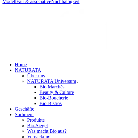
Modell
Fair & associative
Nachhaltigkeit
Home
NATURATA
Über uns
NATURATA Universum
Bio Marchés
Beauty & Culture
Bio-Boucherie
Bio-Bistros
Geschäfte
Sortiment
Produkte
Bio-Siegel
Was macht Bio aus?
Verpackung