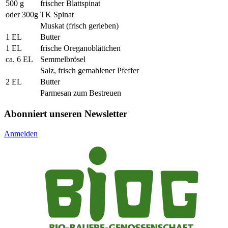
500 g
frischer Blattspinat
oder 300g
TK Spinat
Muskat (frisch gerieben)
1 EL
Butter
1 EL
frische Oreganoblättchen
ca. 6 EL
Semmelbrösel
Salz, frisch gemahlener Pfeffer
2 EL
Butter
Parmesan zum Bestreuen
Abonniert unseren Newsletter
Anmelden