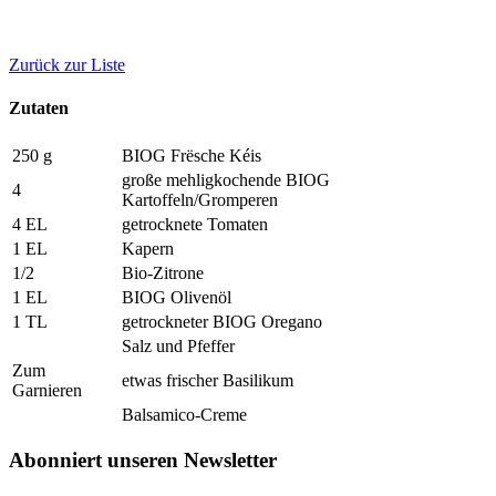
Zurück zur Liste
Zutaten
250 g
BIOG Frësche Kéis
große mehligkochende BIOG
4
Kartoffeln/Gromperen
4 EL
getrocknete Tomaten
1 EL
Kapern
1/2
Bio-Zitrone
1 EL
BIOG Olivenöl
1 TL
getrockneter BIOG Oregano
Salz und Pfeffer
Zum
etwas frischer Basilikum
Garnieren
Balsamico-Creme
Abonniert unseren Newsletter