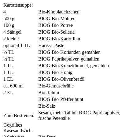
Karottensuppe:
4
Bio-Knoblauchzehen
500 g
BIOG Bio-Möhren
100 g
BIOG Bio-Porree
4 Stängel
BIOG Bio-Sellerie
2 kleine
BIOG Bio-Kartoffeln
optional 1 TL
Harissa-Paste
½ TL
BIOG Bio-Koriander, gemahlen
½ TL
BIOG Paprikapulver, gemahlen
1 TL
BIOG Bio-Kreuzkümmel, gemahlen
1 TL
BIOG Bio-Honig
1 EL
BIOG Bio-Olivenbratöl
ca. 600 ml
Bio-Gemüsebrühe
2 EL
Bio-Tahini
BIOG Bio-Pfeffer bunt
Bio-Salz
Sesam, mehr Tahini, BIOG Paprikapulver,
Zum Bestreuen:
frische Petersilie
Gegrilltes
Käsesandwich: