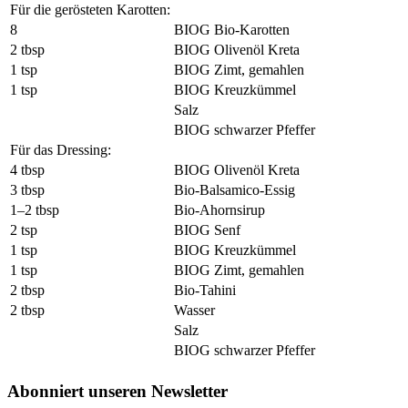
Für die gerösteten Karotten:
8
BIOG Bio-Karotten
2 tbsp
BIOG Olivenöl Kreta
1 tsp
BIOG Zimt, gemahlen
1 tsp
BIOG Kreuzkümmel
Salz
BIOG schwarzer Pfeffer
Für das Dressing:
4 tbsp
BIOG Olivenöl Kreta
3 tbsp
Bio-Balsamico-Essig
1–2 tbsp
Bio-Ahornsirup
2 tsp
BIOG Senf
1 tsp
BIOG Kreuzkümmel
1 tsp
BIOG Zimt, gemahlen
2 tbsp
Bio-Tahini
2 tbsp
Wasser
Salz
BIOG schwarzer Pfeffer
Abonniert unseren Newsletter