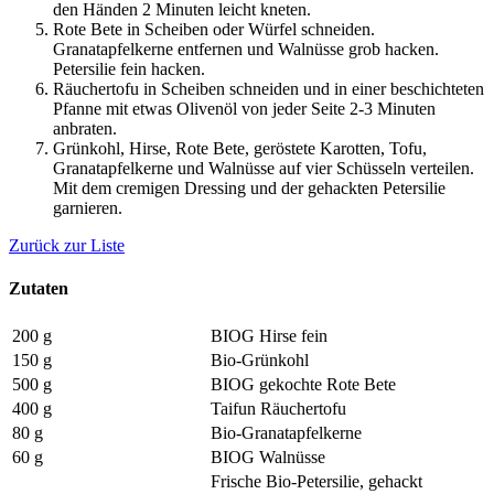
den Händen 2 Minuten leicht kneten.
Rote Bete in Scheiben oder Würfel schneiden.
Granatapfelkerne entfernen und Walnüsse grob hacken.
Petersilie fein hacken.
Räuchertofu in Scheiben schneiden und in einer beschichteten
Pfanne mit etwas Olivenöl von jeder Seite 2-3 Minuten
anbraten.
Grünkohl, Hirse, Rote Bete, geröstete Karotten, Tofu,
Granatapfelkerne und Walnüsse auf vier Schüsseln verteilen.
Mit dem cremigen Dressing und der gehackten Petersilie
garnieren.
Zurück zur Liste
Zutaten
200 g
BIOG Hirse fein
150 g
Bio-Grünkohl
500 g
BIOG gekochte Rote Bete
400 g
Taifun Räuchertofu
80 g
Bio-Granatapfelkerne
60 g
BIOG Walnüsse
Frische Bio-Petersilie, gehackt