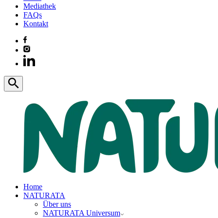
Mediathek
FAQs
Kontakt
Home
NATURATA
Über uns
NATURATA Universum