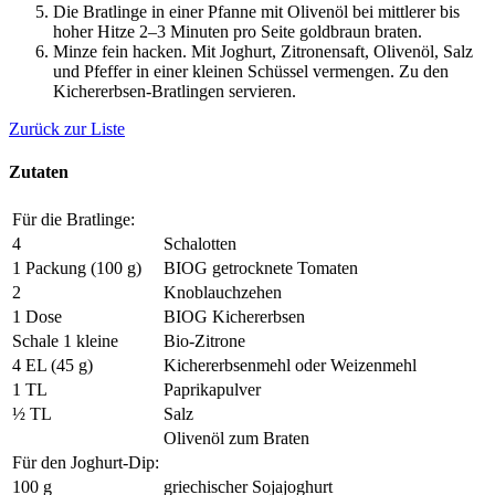
Die Bratlinge in einer Pfanne mit Olivenöl bei mittlerer bis
hoher Hitze 2–3 Minuten pro Seite goldbraun braten.
Minze fein hacken. Mit Joghurt, Zitronensaft, Olivenöl, Salz
und Pfeffer in einer kleinen Schüssel vermengen. Zu den
Kichererbsen-Bratlingen servieren.
Zurück zur Liste
Zutaten
Für die Bratlinge:
4
Schalotten
1 Packung (100 g)
BIOG getrocknete Tomaten
2
Knoblauchzehen
1 Dose
BIOG Kichererbsen
Schale 1 kleine
Bio-Zitrone
4 EL (45 g)
Kichererbsenmehl oder Weizenmehl
1 TL
Paprikapulver
½ TL
Salz
Olivenöl zum Braten
Für den Joghurt-Dip:
100 g
griechischer Sojajoghurt