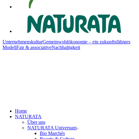
Unternehmenskultur
Gemeinwohlökonomie – ein zukunftsfähiges
Modell
Fair & associative
Nachhaltigkeit
Home
NATURATA
Über uns
NATURATA Universum
Bio Marchés
Beauty & Culture