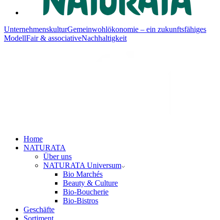
Unternehmenskultur
Gemeinwohlökonomie – ein zukunftsfähiges
Modell
Fair & associative
Nachhaltigkeit
Home
NATURATA
Über uns
NATURATA Universum
Bio Marchés
Beauty & Culture
Bio-Boucherie
Bio-Bistros
Geschäfte
Sortiment