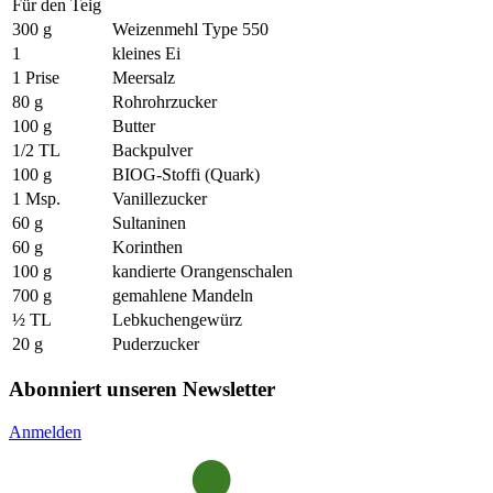
Für den Teig
300 g
Weizenmehl Type 550
1
kleines Ei
1 Prise
Meersalz
80 g
Rohrohrzucker
100 g
Butter
1/2 TL
Backpulver
100 g
BIOG-Stoffi (Quark)
1 Msp.
Vanillezucker
60 g
Sultaninen
60 g
Korinthen
100 g
kandierte Orangenschalen
700 g
gemahlene Mandeln
½ TL
Lebkuchengewürz
20 g
Puderzucker
Abonniert unseren Newsletter
Anmelden