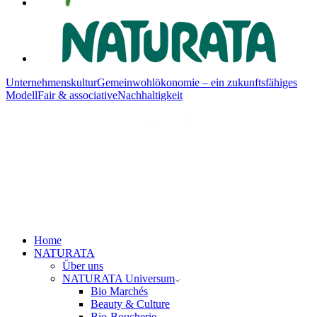
Unternehmenskultur
Gemeinwohlökonomie – ein zukunftsfähiges
Modell
Fair & associative
Nachhaltigkeit
Home
NATURATA
Über uns
NATURATA Universum
Bio Marchés
Beauty & Culture
Bio-Boucherie