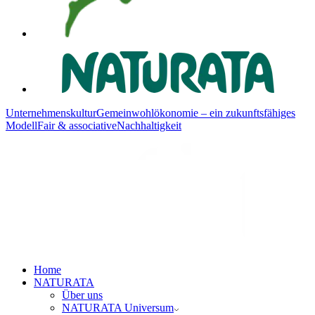
Unternehmenskultur
Gemeinwohlökonomie – ein zukunftsfähiges
Modell
Fair & associative
Nachhaltigkeit
Home
NATURATA
Über uns
NATURATA Universum