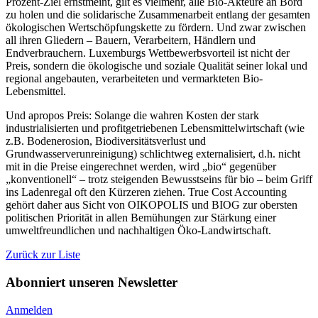
Prozent-Ziel ernstmeint, gilt es vielmehr, alle Bio-Akteure an Bord
zu holen und die solidarische Zusammenarbeit entlang der gesamten
ökologischen Wertschöpfungskette zu fördern. Und zwar zwischen
all ihren Gliedern – Bauern, Verarbeitern, Händlern und
Endverbrauchern. Luxemburgs Wettbewerbsvorteil ist nicht der
Preis, sondern die ökologische und soziale Qualität seiner lokal und
regional angebauten, verarbeiteten und vermarkteten Bio-
Lebensmittel.
Und apropos Preis: Solange die wahren Kosten der stark
industrialisierten und profitgetriebenen Lebensmittelwirtschaft (wie
z.B. Bodenerosion, Biodiversitätsverlust und
Grundwasserverunreinigung) schlichtweg externalisiert, d.h. nicht
mit in die Preise eingerechnet werden, wird „bio“ gegenüber
„konventionell“ – trotz steigenden Bewusstseins für bio – beim Griff
ins Ladenregal oft den Kürzeren ziehen. True Cost Accounting
gehört daher aus Sicht von OIKOPOLIS und BIOG zur obersten
politischen Priorität in allen Bemühungen zur Stärkung einer
umweltfreundlichen und nachhaltigen Öko-Landwirtschaft.
Zurück zur Liste
Abonniert unseren Newsletter
Anmelden