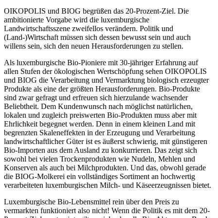
OIKOPOLIS und BIOG begrüßen das 20-Prozent-Ziel. Die
ambitionierte Vorgabe wird die luxemburgische
Landwirtschaftsszene zweifellos verändern. Politik und
(Land-)Wirtschaft müssen sich dessen bewusst sein und auch
willens sein, sich den neuen Herausforderungen zu stellen.
Als luxemburgische Bio-Pioniere mit 30-jähriger Erfahrung auf
allen Stufen der ökologischen Wertschöpfung sehen OIKOPOLIS
und BIOG die Verarbeitung und Vermarktung biologisch erzeugter
Produkte als eine der größten Herausforderungen. Bio-Produkte
sind zwar gefragt und erfreuen sich hierzulande wachsender
Beliebtheit. Dem Kundenwunsch nach möglichst natürlichen,
lokalen und zugleich preiswerten Bio-Produkten muss aber mit
Ehrlichkeit begegnet werden. Denn in einem kleinen Land mit
begrenzten Skaleneffekten in der Erzeugung und Verarbeitung
landwirtschaftlicher Güter ist es äußerst schwierig, mit günstigeren
Bio-Importen aus dem Ausland zu konkurrieren. Das zeigt sich
sowohl bei vielen Trockenprodukten wie Nudeln, Mehlen und
Konserven als auch bei Milchprodukten. Und das, obwohl gerade
die BIOG-Molkerei ein vollständiges Sortiment an hochwertig
verarbeiteten luxemburgischen Milch- und Käseerzeugnissen bietet.
Luxemburgische Bio-Lebensmittel rein über den Preis zu
vermarkten funktioniert also nicht! Wenn die Politik es mit dem 20-