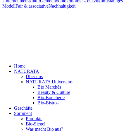
Unternehmenskultur
Gemeinwohlökonomie – ein zukunftsfähiges
Modell
Fair & associative
Nachhaltigkeit
Home
NATURATA
Über uns
NATURATA Universum
Bio Marchés
Beauty & Culture
Bio-Boucherie
Bio-Bistros
Geschäfte
Sortiment
Produkte
Bio-Siegel
Was macht Bio aus?