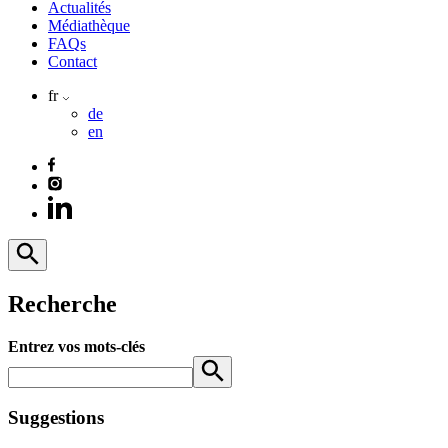
Actualités
Médiathèque
FAQs
Contact
fr
de
en
Recherche
Entrez vos mots-clés
Suggestions