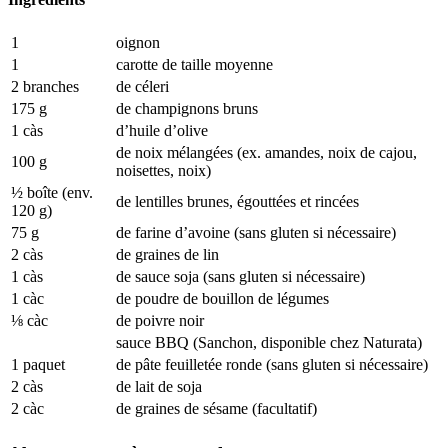
1
oignon
1
carotte de taille moyenne
2 branches
de céleri
175 g
de champignons bruns
1 càs
d’huile d’olive
de noix mélangées (ex. amandes, noix de cajou,
100 g
noisettes, noix)
½ boîte (env.
de lentilles brunes, égouttées et rincées
120 g)
75 g
de farine d’avoine (sans gluten si nécessaire)
2 càs
de graines de lin
1 càs
de sauce soja (sans gluten si nécessaire)
1 càc
de poudre de bouillon de légumes
⅛ càc
de poivre noir
sauce BBQ (Sanchon, disponible chez Naturata)
1 paquet
de pâte feuilletée ronde (sans gluten si nécessaire)
2 càs
de lait de soja
2 càc
de graines de sésame (facultatif)