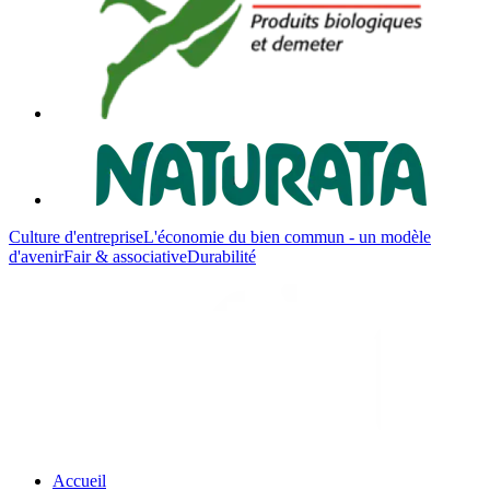
Culture d'entreprise
L'économie du bien commun - un modèle
d'avenir
Fair & associative
Durabilité
Accueil