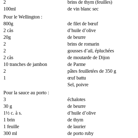
2
brins de thym (feuilles)
100ml
de vin blanc sec
Pour le Wellington :
800g
de filet de bœuf
2 càs
d’huile d’olive
20g
de beurre
2
brins de romarin
2
gousses d’ail, épluchées
2 càs
de moutarde de Dijon
10 tranches de jambon
de Parme
2
pâtes feuilletées de 350 g
1
œuf battu
Sel, poivre
Pour la sauce au porto :
3
échalotes
30 g
de beurre
1½ c. à s.
d’huile d’olive
1 brin
de thym
1 feuille
de laurier
300 ml
de porto ruby