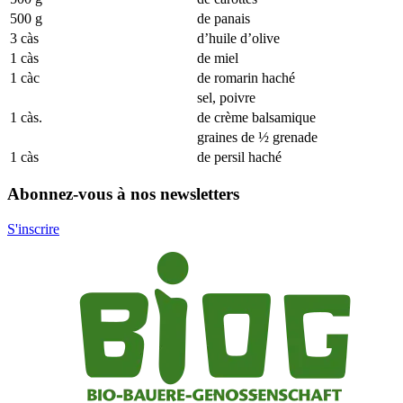
500 g
de panais
3 càs
d’huile d’olive
1 càs
de miel
1 càc
de romarin haché
sel, poivre
1 càs.
de crème balsamique
graines de ½ grenade
1 càs
de persil haché
Abonnez-vous à nos newsletters
S'inscrire