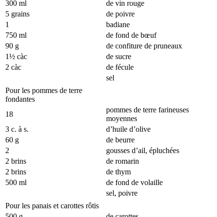
300 ml
de vin rouge
5 grains
de poivre
1
badiane
750 ml
de fond de bœuf
90 g
de confiture de pruneaux
1½ càc
de sucre
2 càc
de fécule
sel
Pour les pommes de terre
fondantes
pommes de terre farineuses
18
moyennes
3 c. à s.
d’huile d’olive
60 g
de beurre
2
gousses d’ail, épluchées
2 brins
de romarin
2 brins
de thym
500 ml
de fond de volaille
sel, poivre
Pour les panais et carottes rôtis
500 g
de carottes