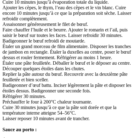
Cuire 10 minutes jusqu’à évaporation totale du liquide.
Ajouter les cèpes, le thym, l’eau des cèpes et le vin blanc. Cuire
encore 10 minutes jusqu’à ce que la préparation soit sèche. Laisser
refroidir complètement.
Assaisonner généreusement le filet de bœuf.
Faire chauffer l’huile et le beurre. Ajouter le romarin et l’ail, puis
saisir le bœuf sur toutes les faces. Laisser refroidir 30 minutes.
Badigeonner le bœuf refroidi de moutarde.
Étaler un grand morceau de film alimentaire. Disposer les tranches
de jambon en rectangle. Étaler la duxelles au centre, poser le bœuf
dessus et rouler fermement. Réfrigérer au moins 1 heure.
Étaler une pâte feuilletée. Déballer le bœuf et le déposer au centre.
Découper quelques étoiles dans les chutes.
Replier la pâte autour du bœuf. Recouvrir avec la deuxième pâte
feuilletée et bien sceller.
Badigeonner d’œuf battu. Inciser légèrement la pâte et disposer les
étoiles dessus. Badigeonner une seconde fois.
Réfrigérer 30 minutes.
Préchauffer le four à 200°C chaleur tournante.
Cuire 30 minutes jusqu’à ce que la pâte soit dorée et que la
température interne atteigne 54–56°C.
Laisser reposer 10 minutes avant de trancher.
Sauce au porto :