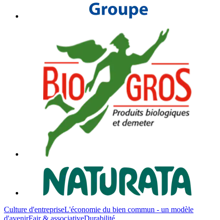
Culture d'entreprise
L'économie du bien commun - un modèle
d'avenir
Fair & associative
Durabilité