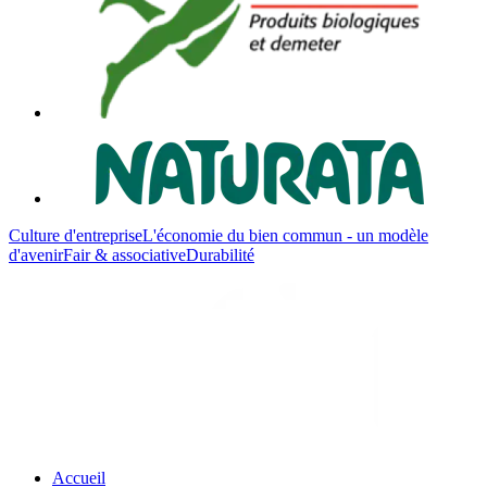
Culture d'entreprise
L'économie du bien commun - un modèle
d'avenir
Fair & associative
Durabilité
Accueil