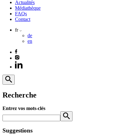
Actualités
Médiathèque
FAQs
Contact
fr
de
en
Recherche
Entrez vos mots-clés
Suggestions