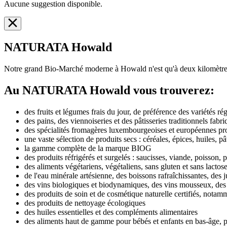
Aucune suggestion disponible.
NATURATA Howald
Notre grand Bio-Marché moderne à Howald n'est qu'à deux kilomètres
Au NATURATA Howald vous trouverez:
des fruits et légumes frais du jour, de préférence des variétés ré
des pains, des viennoiseries et des pâtisseries traditionnels fa
des spécialités fromagères luxembourgeoises et européennes produ
une vaste sélection de produits secs : céréales, épices, huiles, pât
la gamme complète de la marque BIOG
des produits réfrigérés et surgelés : saucisses, viande, poisson, pl
des aliments végétariens, végétaliens, sans gluten et sans lactos
de l'eau minérale artésienne, des boissons rafraîchissantes, des j
des vins biologiques et biodynamiques, des vins mousseux, des bi
des produits de soin et de cosmétique naturelle certifiés, notam
des produits de nettoyage écologiques
des huiles essentielles et des compléments alimentaires
des aliments haut de gamme pour bébés et enfants en bas-âge, 