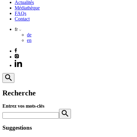
Actualités
Médiathèque
FAQs
Contact
fr
de
en
Recherche
Entrez vos mots-clés
Suggestions